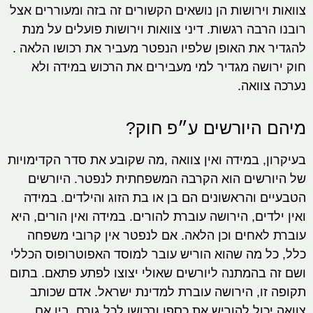
צוואות וירושות הן נושאים הקשורים זה בזה ומעוררים אצל
רובנו הרבה רגשות. דיני צוואות וירושות פועלים על מנת
להגדיר את האופן שלפיו הנפטר מעביר את רכושו הלאה .
חוק ירושה מגדיר למי מעבירים את הרכוש במידה ולא
נערכה צוואה.
מיהם היורשים ע״פ חוק?
בעיקרון, במידה ואין צוואה ,מה שקובע את סדר הקדימויות
של היורשים הוא הקרבה המשפחתית לנפטר. היורשים
הטבעיים והראשונים הם בן או בת הזוג והילדים. במידה
ואין ילדים, הירושה עוברת להורים. במידה ואין הורים, היא
עוברת לאחים וכן הלאה. אם לנפטר אין קרובי משפחה
כלל, כל מה שהוא הוריש עובר למוסד האפוטרופוס הכללי
ושם זה בהמתנה ליורשים שאולי יצוצו לפתע פתאם. בתום
תקופה זו, הירושה עוברת למדינת ישראל. אדם שכותב
צוואה יכול להוריש את כספו ורכושו לכל גורם, בין אם